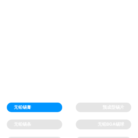
金沙线路js3845主营产品
无铅锡膏
预成型锡片
无铅锡条
无铅BGA锡球